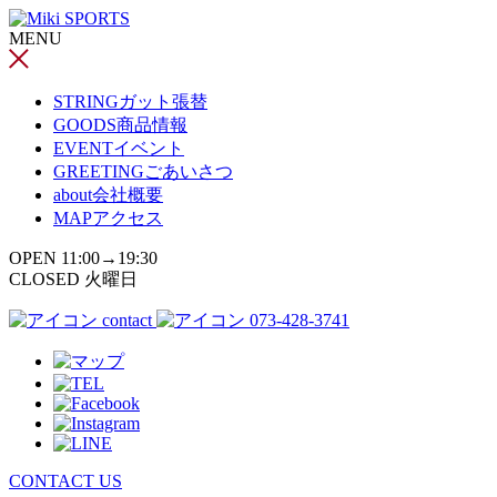
コ
MENU
ン
テ
ン
STRING
ガット張替
ツ
GOODS
商品情報
へ
EVENT
イベント
ス
GREETING
ごあいさつ
キ
about
会社概要
ッ
MAP
アクセス
プ
OPEN 11:00→19:30
CLOSED 火曜日
contact
073-428-3741
CONTACT US