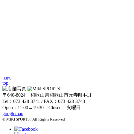
page
top
〒640-8024 和歌山県和歌山市元寺町4-11
Tel：073-428-3741 / FAX：073-428-3743
Open：11:00→19:30 Closed：火曜日
googlemap
© MIKI SPORTS / All Rights Reserved