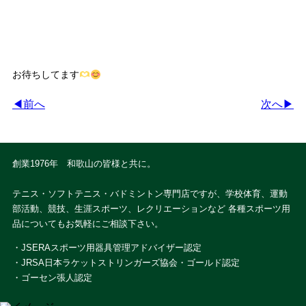
お待ちしてます
◀前へ
次へ▶
創業1976年 和歌山の皆様と共に。
テニス・ソフトテニス・バドミントン専門店ですが、学校体育、運動
部活動、競技、生涯スポーツ、レクリエーションなど 各種スポーツ用
品についてもお気軽にご相談下さい。
・JSERAスポーツ用器具管理アドバイザー認定
・JRSA日本ラケットストリンガーズ協会・ゴールド認定
・ゴーセン張人認定