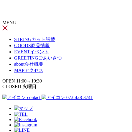
コ
ン
テ
MENU
ン
ツ
へ
STRING
ガット張替
ス
GOODS
商品情報
キ
EVENT
イベント
ッ
GREETING
ごあいさつ
プ
about
会社概要
MAP
アクセス
OPEN 11:00→19:30
CLOSED 火曜日
contact
073-428-3741