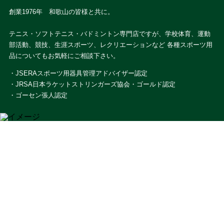
創業1976年 和歌山の皆様と共に。
テニス・ソフトテニス・バドミントン専門店ですが、学校体育、運動
部活動、競技、生涯スポーツ、レクリエーションなど 各種スポーツ用
品についてもお気軽にご相談下さい。
・JSERAスポーツ用器具管理アドバイザー認定
・JRSA日本ラケットストリンガーズ協会・ゴールド認定
・ゴーセン張人認定