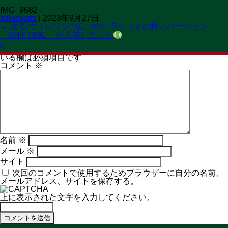
IMG_9682
OPEN 11:00→19:30
mikisports
|
2023年9月27日
CLOSED 火曜日
MENU
←
戻る:ウィルソンの真っ白いラケットの軽いバージョン
「SHIFT99L」 が入荷しました
コメントを残す
›
メールアドレスが公開されることはありません。
※
が付いて
いる欄は必須項目です
コメント
※
名前
※
メール
※
サイト
次回のコメントで使用するためブラウザーに自分の名前、
メールアドレス、サイトを保存する。
上に表示された文字を入力してください。