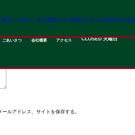
く変わったので、少し扁平だった以前のグリップが好きな人は
GREETING
about
MAP
OPEN 11:00→19:30
CLOSED 火曜日
ごあいさつ
会社概要
アクセス
いる欄は必須項目です
メールアドレス、サイトを保存する。