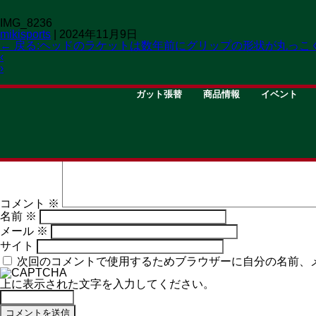
IMG_8236
mikisports
|
2024年11月9日
←
戻る:ヘッドのラケットは数年前にグリップの形状が丸っこ
‹
›
STRING
GOODS
EVENT
ガット張替
商品情報
イベント
コメントを残す
メールアドレスが公開されることはありません。
※
が付いて
コメント
※
名前
※
メール
※
サイト
次回のコメントで使用するためブラウザーに自分の名前、
上に表示された文字を入力してください。