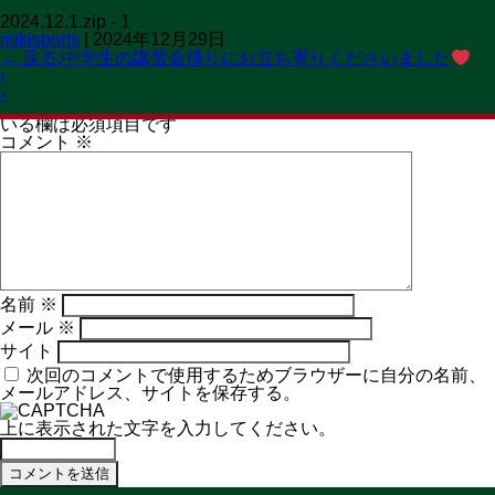
2024.12.1.zip - 1
OPEN 11:00→19:30
mikisports
|
2024年12月29日
CLOSED 火曜日
MENU
←
戻る:中学生の講習会帰りにお立ち寄りくださいました
‹
コメントを残す
›
メールアドレスが公開されることはありません。
※
が付いて
いる欄は必須項目です
コメント
※
名前
※
メール
※
サイト
次回のコメントで使用するためブラウザーに自分の名前、
メールアドレス、サイトを保存する。
上に表示された文字を入力してください。