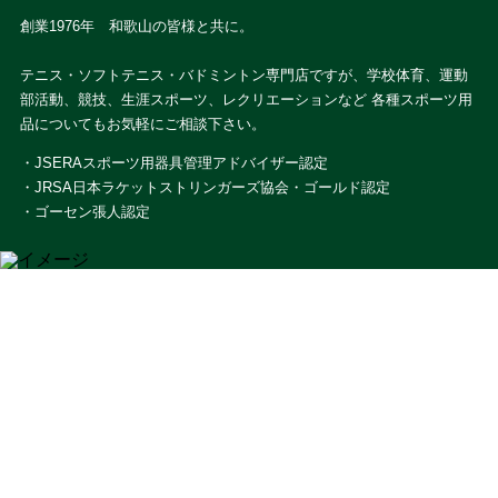
創業1976年 和歌山の皆様と共に。
テニス・ソフトテニス・バドミントン専門店ですが、学校体育、運動
部活動、競技、生涯スポーツ、レクリエーションなど 各種スポーツ用
品についてもお気軽にご相談下さい。
・JSERAスポーツ用器具管理アドバイザー認定
・JRSA日本ラケットストリンガーズ協会・ゴールド認定
・ゴーセン張人認定