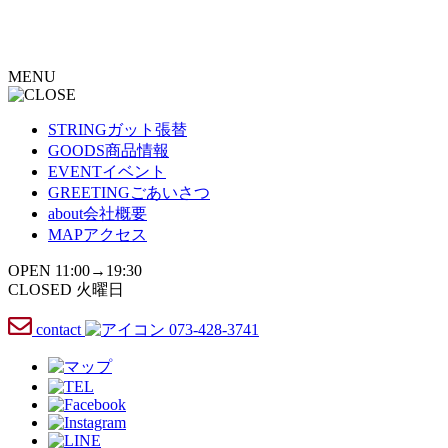
コ
ン
テ
MENU
ン
ツ
へ
STRING
ガット張替
ス
GOODS
商品情報
キ
EVENT
イベント
ッ
GREETING
ごあいさつ
プ
about
会社概要
MAP
アクセス
OPEN 11:00→19:30
CLOSED 火曜日
contact
073-428-3741