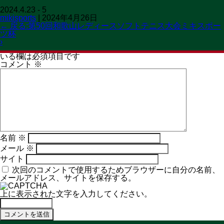
2024.4.23 - 5
OPEN 11:00→19:30
mikisports
|
2024年4月26日
CLOSED 火曜日
MENU
←
戻る:第50回和歌山レディースソフトテニス大会ミキスポー
ツ杯
コメントを残す
›
メールアドレスが公開されることはありません。
※
が付いて
いる欄は必須項目です
コメント
※
名前
※
メール
※
サイト
次回のコメントで使用するためブラウザーに自分の名前、
メールアドレス、サイトを保存する。
上に表示された文字を入力してください。