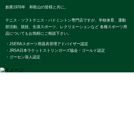
創業1976年 和歌山の皆様と共に。
テニス・ソフトテニス・バドミントン専門店ですが、学校体育、運動
部活動、競技、生涯スポーツ、レクリエーションなど 各種スポーツ用
品についてもお気軽にご相談下さい。
・JSERAスポーツ用器具管理アドバイザー認定
・JRSA日本ラケットストリンガーズ協会・ゴールド認定
・ゴーセン張人認定