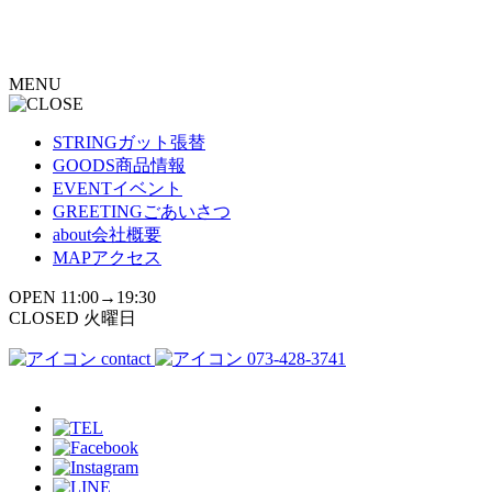
コ
ン
テ
MENU
ン
ツ
へ
STRING
ガット張替
ス
GOODS
商品情報
キ
EVENT
イベント
ッ
GREETING
ごあいさつ
プ
about
会社概要
MAP
アクセス
OPEN 11:00→19:30
CLOSED 火曜日
contact
073-428-3741