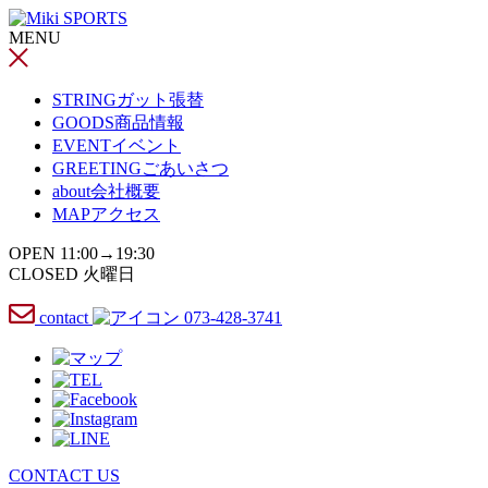
コ
MENU
ン
テ
ン
STRING
ガット張替
ツ
GOODS
商品情報
へ
EVENT
イベント
ス
GREETING
ごあいさつ
キ
about
会社概要
ッ
MAP
アクセス
プ
OPEN 11:00→19:30
CLOSED 火曜日
contact
073-428-3741
CONTACT US