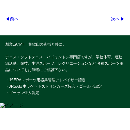
◀前へ
次へ▶
創業1976年 和歌山の皆様と共に。
テニス・ソフトテニス・バドミントン専門店ですが、学校体育、運動
部活動、競技、生涯スポーツ、レクリエーションなど 各種スポーツ用
品についてもお気軽にご相談下さい。
・JSERAスポーツ用器具管理アドバイザー認定
・JRSA日本ラケットストリンガーズ協会・ゴールド認定
・ゴーセン張人認定