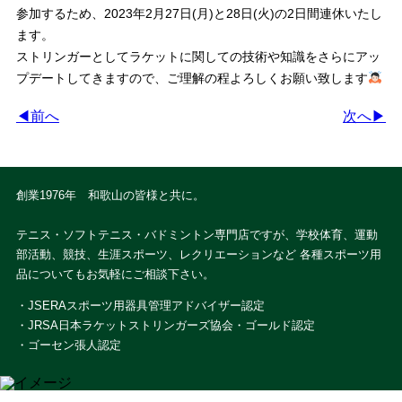
参加するため、2023年2月27日(月)と28日(火)の2日間連休いたし
ます。
ストリンガーとしてラケットに関しての技術や知識をさらにアッ
プデートしてきますので、ご理解の程よろしくお願い致します
◀前へ
次へ▶
創業1976年 和歌山の皆様と共に。
テニス・ソフトテニス・バドミントン専門店ですが、学校体育、運動
部活動、競技、生涯スポーツ、レクリエーションなど 各種スポーツ用
品についてもお気軽にご相談下さい。
・JSERAスポーツ用器具管理アドバイザー認定
・JRSA日本ラケットストリンガーズ協会・ゴールド認定
・ゴーセン張人認定