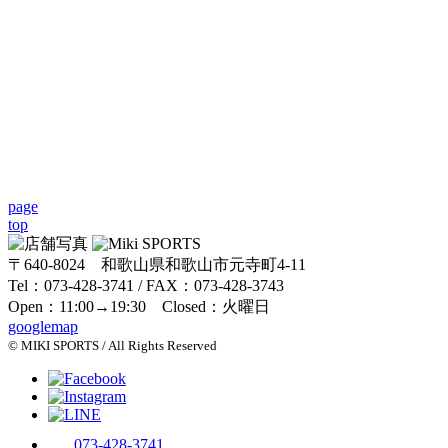
page
top
〒640-8024 和歌山県和歌山市元寺町4-11
Tel：073-428-3741 / FAX：073-428-3743
Open：11:00→19:30 Closed：火曜日
googlemap
© MIKI SPORTS / All Rights Reserved
073-428-3741