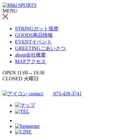
コ
MENU
ン
テ
ン
STRING
ガット張替
ツ
GOODS
商品情報
へ
EVENT
イベント
ス
GREETING
ごあいさつ
キ
about
会社概要
ッ
MAP
アクセス
プ
OPEN 11:00→19:30
CLOSED 火曜日
contact
073-428-3741