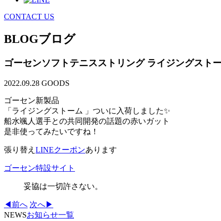
CONTACT US
BLOG
ブログ
ゴーセンソフトテニスストリング ライジングスト
2022.09.28
GOODS
ゴーセン新製品
「ライジングストーム 」ついに入荷しました✨
船水颯人選手との共同開発の話題の赤いガット
是非使ってみたいですね！
張り替え
LINEクーポン
あります
ゴーセン特設サイト
妥協は一切許さない。
◀前へ
次へ▶
NEWS
お知らせ一覧