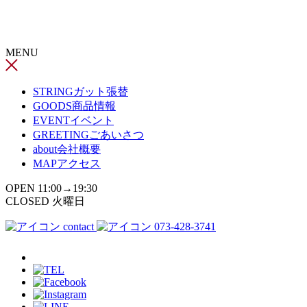
コ
ン
テ
MENU
ン
ツ
へ
STRING
ガット張替
ス
GOODS
商品情報
キ
EVENT
イベント
ッ
GREETING
ごあいさつ
プ
about
会社概要
MAP
アクセス
OPEN 11:00→19:30
CLOSED 火曜日
contact
073-428-3741