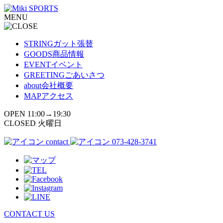
コ
MENU
ン
テ
ン
STRING
ガット張替
ツ
GOODS
商品情報
へ
EVENT
イベント
ス
GREETING
ごあいさつ
キ
about
会社概要
ッ
MAP
アクセス
プ
OPEN 11:00→19:30
CLOSED 火曜日
contact
073-428-3741
CONTACT US