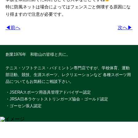
特に防風ネットは場合によってはフェンスごと倒壊する原因にな
り得ますので注意が必要です。
◀前へ
次へ▶
創業1976年 和歌山の皆様と共に。
テニス・ソフトテニス・バドミントン専門店ですが、学校体育、運動
部活動、競技、生涯スポーツ、レクリエーションなど 各種スポーツ用
品についてもお気軽にご相談下さい。
・JSERAスポーツ用器具管理アドバイザー認定
・JRSA日本ラケットストリンガーズ協会・ゴールド認定
・ゴーセン張人認定