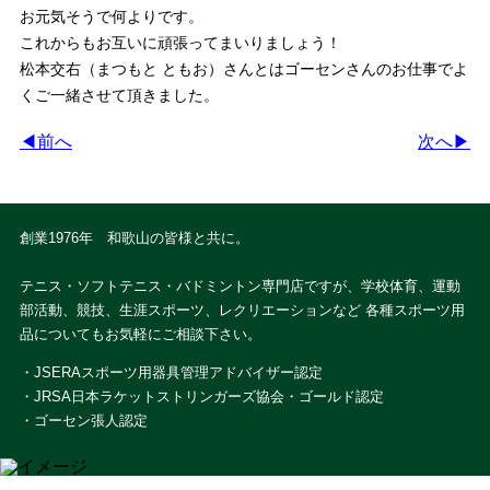
お元気そうで何よりです。
これからもお互いに頑張ってまいりましょう！
松本交右（まつもと ともお）さんとはゴーセンさんのお仕事でよ
くご一緒させて頂きました。
◀前へ
次へ▶
創業1976年 和歌山の皆様と共に。
テニス・ソフトテニス・バドミントン専門店ですが、学校体育、運動
部活動、競技、生涯スポーツ、レクリエーションなど 各種スポーツ用
品についてもお気軽にご相談下さい。
・JSERAスポーツ用器具管理アドバイザー認定
・JRSA日本ラケットストリンガーズ協会・ゴールド認定
・ゴーセン張人認定