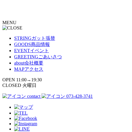
コ
ン
テ
MENU
ン
ツ
へ
STRING
ガット張替
ス
GOODS
商品情報
キ
EVENT
イベント
ッ
GREETING
ごあいさつ
プ
about
会社概要
MAP
アクセス
OPEN 11:00→19:30
CLOSED 火曜日
contact
073-428-3741