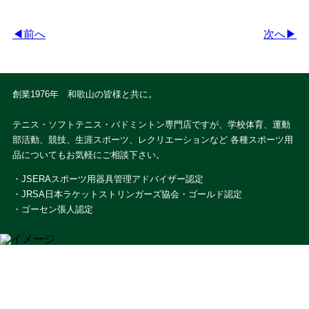
◀前へ
次へ▶
創業1976年 和歌山の皆様と共に。
テニス・ソフトテニス・バドミントン専門店ですが、学校体育、運動
部活動、競技、生涯スポーツ、レクリエーションなど 各種スポーツ用
品についてもお気軽にご相談下さい。
・JSERAスポーツ用器具管理アドバイザー認定
・JRSA日本ラケットストリンガーズ協会・ゴールド認定
・ゴーセン張人認定