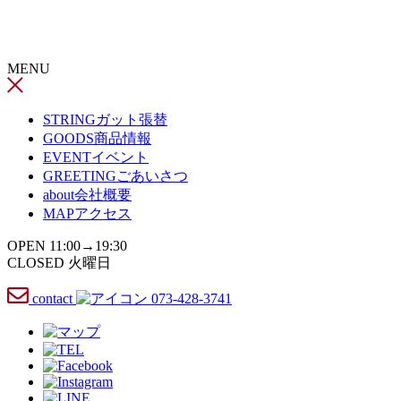
コ
ン
テ
MENU
ン
ツ
へ
STRING
ガット張替
ス
GOODS
商品情報
キ
EVENT
イベント
ッ
GREETING
ごあいさつ
プ
about
会社概要
MAP
アクセス
OPEN 11:00→19:30
CLOSED 火曜日
contact
073-428-3741