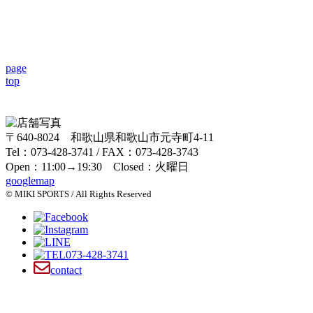
page
top
〒640-8024 和歌山県和歌山市元寺町4-11
Tel：073-428-3741 / FAX：073-428-3743
Open：11:00→19:30 Closed：火曜日
googlemap
© MIKI SPORTS / All Rights Reserved
073-428-3741
contact