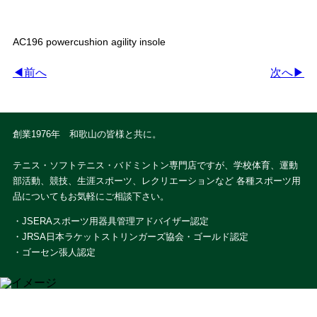
AC196 powercushion agility insole
◀前へ
次へ▶
創業1976年 和歌山の皆様と共に。
テニス・ソフトテニス・バドミントン専門店ですが、学校体育、運動
部活動、競技、生涯スポーツ、レクリエーションなど 各種スポーツ用
品についてもお気軽にご相談下さい。
・JSERAスポーツ用器具管理アドバイザー認定
・JRSA日本ラケットストリンガーズ協会・ゴールド認定
・ゴーセン張人認定