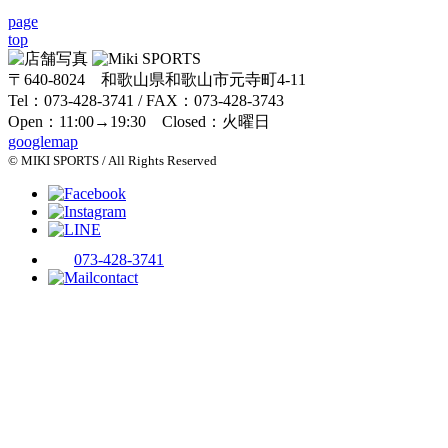
page
top
〒640-8024 和歌山県和歌山市元寺町4-11
Tel：073-428-3741 / FAX：073-428-3743
Open：11:00→19:30 Closed：火曜日
googlemap
© MIKI SPORTS / All Rights Reserved
073-428-3741
contact