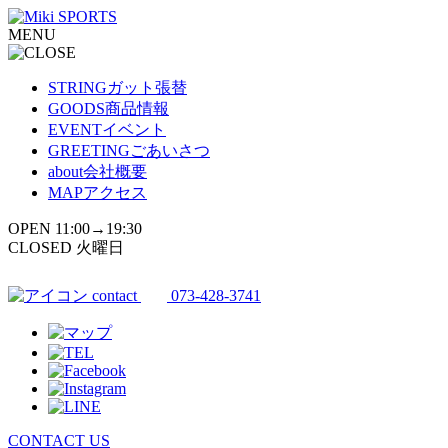
コ
MENU
ン
テ
ン
STRING
ガット張替
ツ
GOODS
商品情報
へ
EVENT
イベント
ス
GREETING
ごあいさつ
キ
about
会社概要
ッ
MAP
アクセス
プ
OPEN 11:00→19:30
CLOSED 火曜日
contact
073-428-3741
CONTACT US