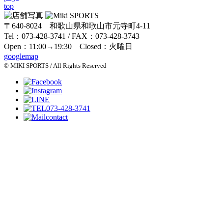
top
〒640-8024 和歌山県和歌山市元寺町4-11
Tel：073-428-3741 / FAX：073-428-3743
Open：11:00→19:30 Closed：火曜日
googlemap
© MIKI SPORTS / All Rights Reserved
073-428-3741
contact