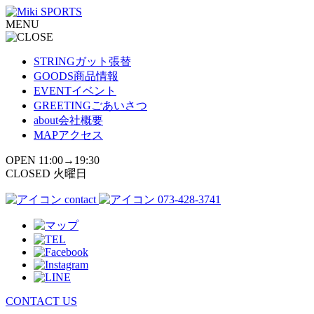
コ
MENU
ン
テ
ン
STRING
ガット張替
ツ
GOODS
商品情報
へ
EVENT
イベント
ス
GREETING
ごあいさつ
キ
about
会社概要
ッ
MAP
アクセス
プ
OPEN 11:00→19:30
CLOSED 火曜日
contact
073-428-3741
CONTACT US