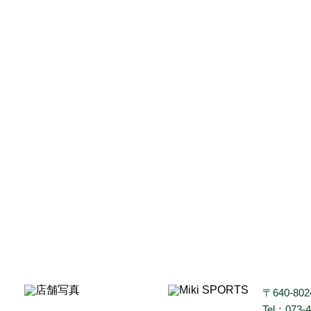
〒640-8
Tel：073-4