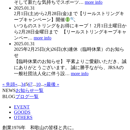
そして新たな気持ちでスポーツ…
more info
2025.01.31
2月1日(土)から2月28日(金)まで【リールストリングキ
ープキャンペーン】開催
いつものストリングをお得にキープ！ 2月1日土曜日か
ら2月28日金曜日まで 【リールストリングキープキャ
ンペー…
more info
2025.01.31
2025年2月25日(火)26日(水)連休（臨時休業）のお知ら
せ
【臨時休業のお知らせ】 平素よりご愛顧いただき、誠
にありがとうございます。 誠に勝手ながら、JRSAの
一般社団法人化に伴う設…
more info
« 先頭
«
...
3
4
5
6
7
...
10
...
»
最後 »
NEWS
お知らせ一覧
BLOG
ブログ一覧
EVENT
GOODS
OTHERS
創業1976年 和歌山の皆様と共に。