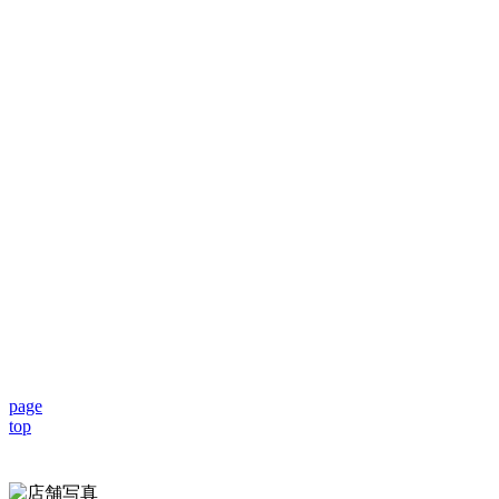
page
top