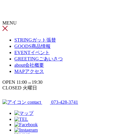
コ
ン
テ
MENU
ン
ツ
へ
STRING
ガット張替
ス
GOODS
商品情報
キ
EVENT
イベント
ッ
GREETING
ごあいさつ
プ
about
会社概要
MAP
アクセス
OPEN 11:00→19:30
CLOSED 火曜日
contact
073-428-3741