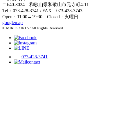
〒640-8024 和歌山県和歌山市元寺町4-11
Tel：073-428-3741 / FAX：073-428-3743
Open：11:00→19:30 Closed：火曜日
googlemap
© MIKI SPORTS / All Rights Reserved
073-428-3741
contact