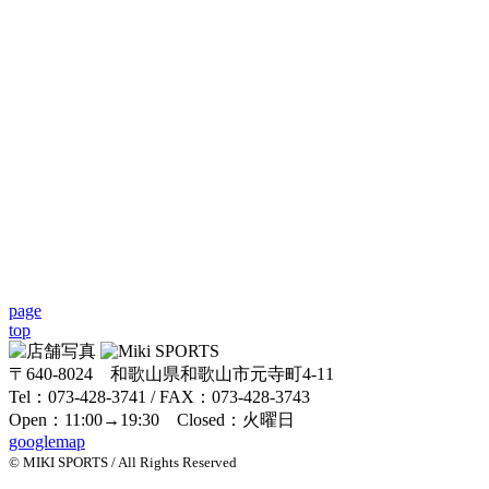
page
top
〒640-8024 和歌山県和歌山市元寺町4-11
Tel：073-428-3741 / FAX：073-428-3743
Open：11:00→19:30 Closed：火曜日
googlemap
© MIKI SPORTS / All Rights Reserved