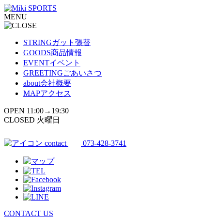
コ
MENU
ン
テ
ン
STRING
ガット張替
ツ
GOODS
商品情報
へ
EVENT
イベント
ス
GREETING
ごあいさつ
キ
about
会社概要
ッ
MAP
アクセス
プ
OPEN 11:00→19:30
CLOSED 火曜日
contact
073-428-3741
CONTACT US