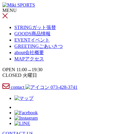
コ
MENU
ン
テ
ン
STRING
ガット張替
ツ
GOODS
商品情報
へ
EVENT
イベント
ス
GREETING
ごあいさつ
キ
about
会社概要
ッ
MAP
アクセス
プ
OPEN 11:00→19:30
CLOSED 火曜日
contact
073-428-3741
CONTACT US