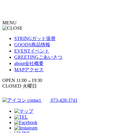
コ
ン
テ
MENU
ン
ツ
へ
STRING
ガット張替
ス
GOODS
商品情報
キ
EVENT
イベント
ッ
GREETING
ごあいさつ
プ
about
会社概要
MAP
アクセス
OPEN 11:00→19:30
CLOSED 火曜日
contact
073-428-3741