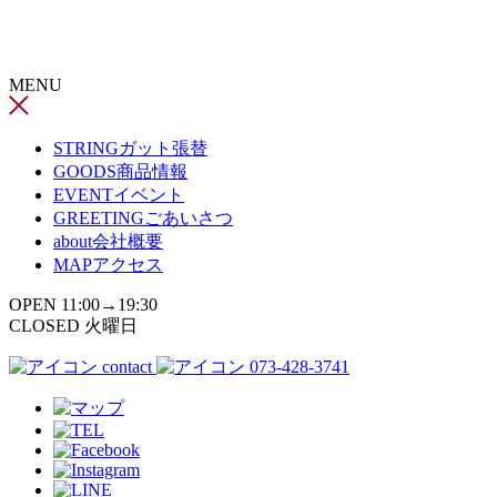
コ
ン
テ
MENU
ン
ツ
へ
STRING
ガット張替
ス
GOODS
商品情報
キ
EVENT
イベント
ッ
GREETING
ごあいさつ
プ
about
会社概要
MAP
アクセス
OPEN 11:00→19:30
CLOSED 火曜日
contact
073-428-3741