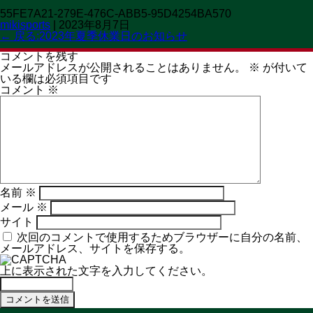
55FE7A21-279E-476C-ABB5-95D4254BA570
OPEN 11:00→19:30
mikisports
|
2023年8月7日
CLOSED 火曜日
MENU
←
戻る:2023年夏季休業日のお知らせ
コメントを残す
メールアドレスが公開されることはありません。
※
が付いて
いる欄は必須項目です
コメント
※
名前
※
メール
※
サイト
次回のコメントで使用するためブラウザーに自分の名前、
メールアドレス、サイトを保存する。
上に表示された文字を入力してください。