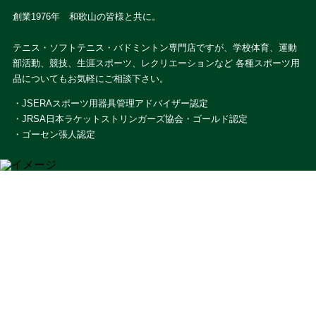
創業1976年 和歌山の皆様と共に。
テニス・ソフトテニス・バドミントン専門店ですが、学校体育、運動
部活動、競技、生涯スポーツ、レクリエーションなど 各種スポーツ用
品についてもお気軽にご相談下さい。
・JSERAスポーツ用器具管理アドバイザー認定
・JRSA日本ラケットストリンガーズ協会・ゴールド認定
・ゴーセン張人認定