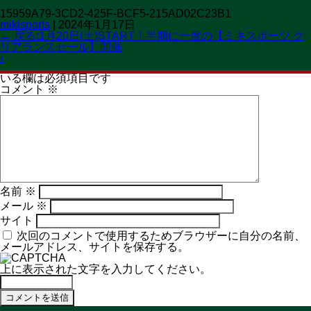
15959A79-3CD2-425F-BCF5-215AD02C23B1
OPEN 11:00→19:30
mikisports
|
2024年1月17日
CLOSED 火曜日
MENU
←
戻る:1月20日(土)START！半期に一度の【ミキスポーツ ク
リアランスセール】開催
コメントを残す
‹
メールアドレスが公開されることはありません。
※
が付いて
いる欄は必須項目です
コメント
※
名前
※
メール
※
サイト
次回のコメントで使用するためブラウザーに自分の名前、
メールアドレス、サイトを保存する。
上に表示された文字を入力してください。