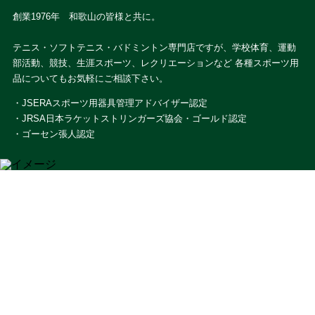
創業1976年 和歌山の皆様と共に。
テニス・ソフトテニス・バドミントン専門店ですが、学校体育、運動
部活動、競技、生涯スポーツ、レクリエーションなど 各種スポーツ用
品についてもお気軽にご相談下さい。
・JSERAスポーツ用器具管理アドバイザー認定
・JRSA日本ラケットストリンガーズ協会・ゴールド認定
・ゴーセン張人認定