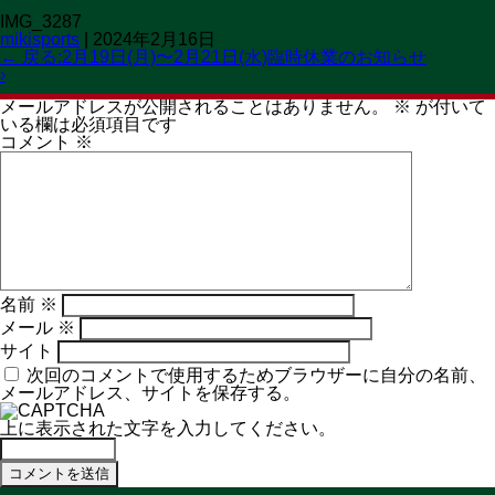
IMG_3287
OPEN 11:00→19:30
mikisports
|
2024年2月16日
CLOSED 火曜日
MENU
←
戻る:2月19日(月)〜2月21日(水)臨時休業のお知らせ
›
コメントを残す
メールアドレスが公開されることはありません。
※
が付いて
いる欄は必須項目です
コメント
※
名前
※
メール
※
サイト
次回のコメントで使用するためブラウザーに自分の名前、
メールアドレス、サイトを保存する。
上に表示された文字を入力してください。