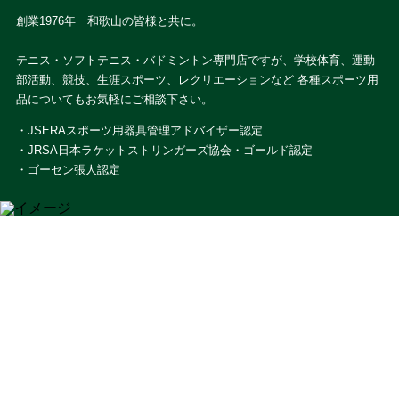
創業1976年 和歌山の皆様と共に。
テニス・ソフトテニス・バドミントン専門店ですが、学校体育、運動
部活動、競技、生涯スポーツ、レクリエーションなど 各種スポーツ用
品についてもお気軽にご相談下さい。
・JSERAスポーツ用器具管理アドバイザー認定
・JRSA日本ラケットストリンガーズ協会・ゴールド認定
・ゴーセン張人認定