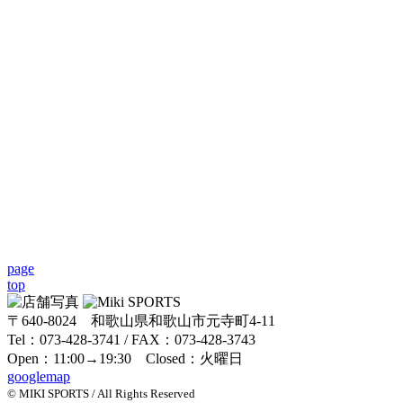
page
top
〒640-8024 和歌山県和歌山市元寺町4-11
Tel：073-428-3741 / FAX：073-428-3743
Open：11:00→19:30 Closed：火曜日
googlemap
© MIKI SPORTS / All Rights Reserved