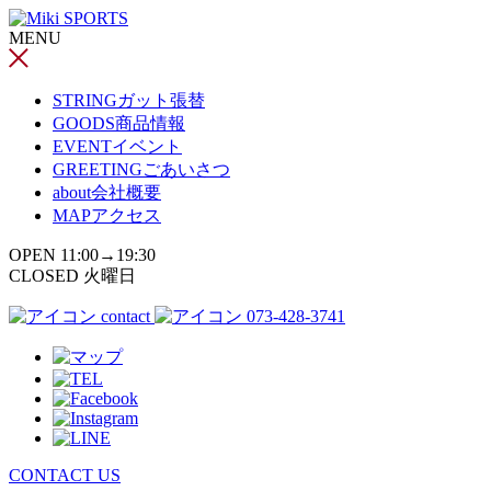
コ
MENU
ン
テ
ン
STRING
ガット張替
ツ
GOODS
商品情報
へ
EVENT
イベント
ス
GREETING
ごあいさつ
キ
about
会社概要
ッ
MAP
アクセス
プ
OPEN 11:00→19:30
CLOSED 火曜日
contact
073-428-3741
CONTACT US