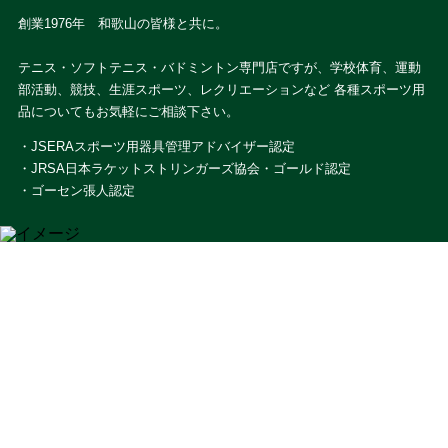
創業1976年 和歌山の皆様と共に。
テニス・ソフトテニス・バドミントン専門店ですが、学校体育、運動
部活動、競技、生涯スポーツ、レクリエーションなど 各種スポーツ用
品についてもお気軽にご相談下さい。
・JSERAスポーツ用器具管理アドバイザー認定
・JRSA日本ラケットストリンガーズ協会・ゴールド認定
・ゴーセン張人認定