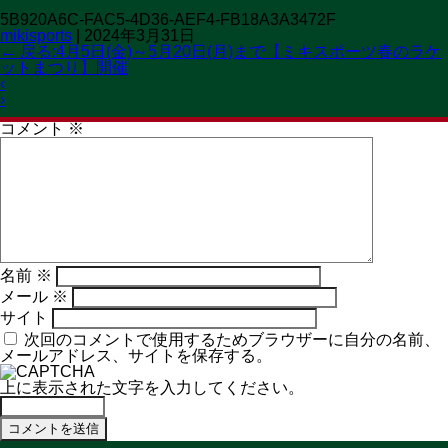
5B920A6C-FAC5-4D36-AEF4-FB18A3A3472F
OPEN 11:00→19:30
mikisports
|
2024年3月31日
CLOSED 火曜日
MENU
←
戻る:4月5日(金)～5月20日(月)まで【ミキスポーツ春のラケ
ットまつり】開催
コメントを残す
‹
メールアドレスが公開されることはありません。
※
が付いて
›
いる欄は必須項目です
コメント
※
名前
※
メール
※
サイト
次回のコメントで使用するためブラウザーに自分の名前、
メールアドレス、サイトを保存する。
上に表示された文字を入力してください。