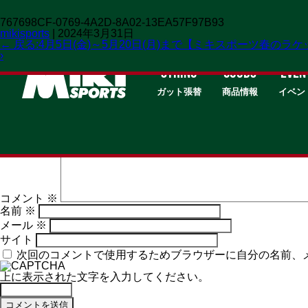
767698CF-0769-4A2D-8A02-13EA57F97B93
mikisports
|
2024年3月31日
←
戻る:4月5日(金)～5月20日(月)まで【ミキスポーツ春のラ
›
STRING
GOODS
EVEN
ガット張替
商品情報
イベン
コメントを残す
メールアドレスが公開されることはありません。
※
が付いて
コメント
※
名前
※
メール
※
サイト
次回のコメントで使用するためブラウザーに自分の名前、
上に表示された文字を入力してください。