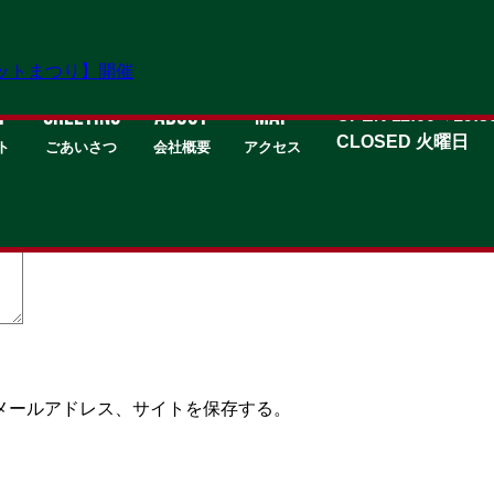
ケットまつり】開催
T
GREETING
about
MAP
OPEN 11:00→19:3
CLOSED 火曜日
ト
ごあいさつ
会社概要
アクセス
いる欄は必須項目です
メールアドレス、サイトを保存する。