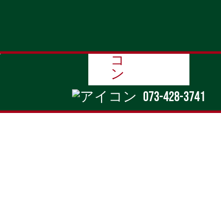
contact
0
073-428-3741