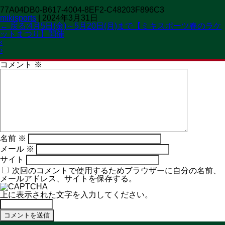
77A04DB0-B617-4004-8EF2-C48203F896C3
OPEN 11:00→19:30
mikisports
|
2024年3月31日
CLOSED 火曜日
MENU
←
戻る:4月5日(金)～5月20日(月)まで【ミキスポーツ春のラケ
ットまつり】開催
コメントを残す
‹
メールアドレスが公開されることはありません。
※
が付いて
›
いる欄は必須項目です
コメント
※
名前
※
メール
※
サイト
次回のコメントで使用するためブラウザーに自分の名前、
メールアドレス、サイトを保存する。
上に表示された文字を入力してください。