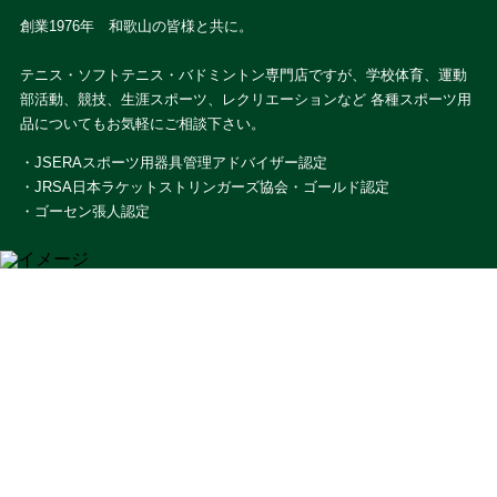
創業1976年 和歌山の皆様と共に。
テニス・ソフトテニス・バドミントン専門店ですが、学校体育、運動
部活動、競技、生涯スポーツ、レクリエーションなど 各種スポーツ用
品についてもお気軽にご相談下さい。
・JSERAスポーツ用器具管理アドバイザー認定
・JRSA日本ラケットストリンガーズ協会・ゴールド認定
・ゴーセン張人認定