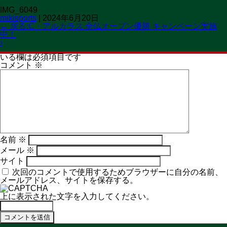
IMG_6049
OPEN 11:00→19:30
mikisports
|
2024年6月20日
CLOSED 火曜日
MENU
←
戻る:C・アルカラス 全仏オープン優勝 キャンペーン実施
中！
コメントを残す
›
メールアドレスが公開されることはありません。
※
が付いて
いる欄は必須項目です
コメント
※
名前
※
メール
※
サイト
次回のコメントで使用するためブラウザーに自分の名前、
メールアドレス、サイトを保存する。
上に表示された文字を入力してください。