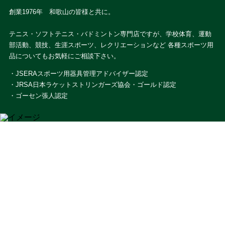
創業1976年 和歌山の皆様と共に。
テニス・ソフトテニス・バドミントン専門店ですが、学校体育、運動
部活動、競技、生涯スポーツ、レクリエーションなど 各種スポーツ用
品についてもお気軽にご相談下さい。
・JSERAスポーツ用器具管理アドバイザー認定
・JRSA日本ラケットストリンガーズ協会・ゴールド認定
・ゴーセン張人認定