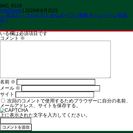
IMG_6109
OPEN 11:00→19:30
mikisports
|
2024年6月20日
CLOSED 火曜日
MENU
←
戻る:C・アルカラス 全仏オープン優勝 キャンペーン実施
中！
コメントを残す
‹
メールアドレスが公開されることはありません。
※
が付いて
いる欄は必須項目です
コメント
※
名前
※
メール
※
サイト
次回のコメントで使用するためブラウザーに自分の名前、
メールアドレス、サイトを保存する。
上に表示された文字を入力してください。