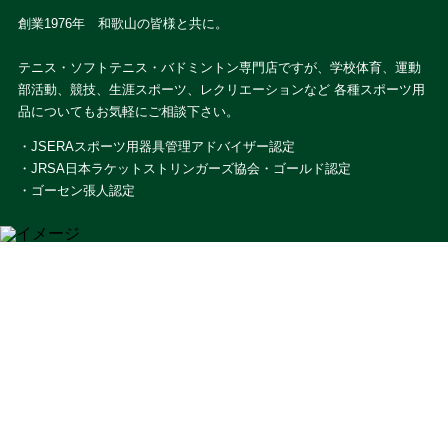
創業1976年 和歌山の皆様と共に。
テニス・ソフトテニス・バドミントン専門店ですが、学校体育、運動
部活動、競技、生涯スポーツ、レクリエーションなど 各種スポーツ用
品についてもお気軽にご相談下さい。
・JSERAスポーツ用器具管理アドバイザー認定
・JRSA日本ラケットストリンガーズ協会・ゴールド認定
・ゴーセン張人認定