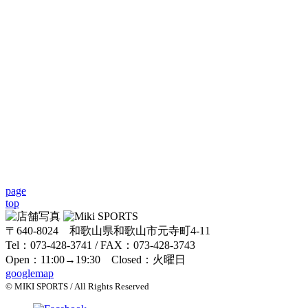
page
top
〒640-8024 和歌山県和歌山市元寺町4-11
Tel：073-428-3741 / FAX：073-428-3743
Open：11:00→19:30 Closed：火曜日
googlemap
© MIKI SPORTS / All Rights Reserved