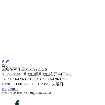
page
top
〒640-8024 和歌山県和歌山市元寺町4-11
Tel：073-428-3741 / FAX：073-428-3743
Open：11:00→19:30 Closed：火曜日
googlemap
© MIKI SPORTS / All Rights Reserved