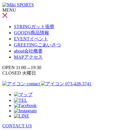
コ
MENU
ン
テ
ン
STRING
ガット張替
ツ
GOODS
商品情報
へ
EVENT
イベント
ス
GREETING
ごあいさつ
キ
about
会社概要
ッ
MAP
アクセス
プ
OPEN 11:00→19:30
CLOSED 火曜日
contact
073-428-3741
CONTACT US