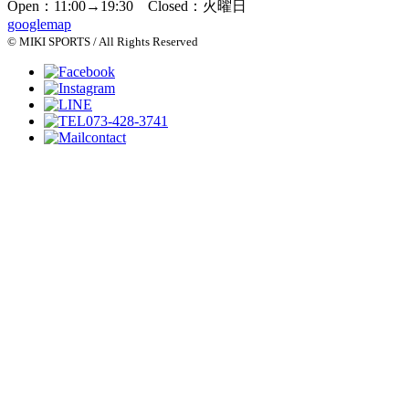
Open：11:00→19:30 Closed：火曜日
googlemap
© MIKI SPORTS / All Rights Reserved
073-428-3741
contact