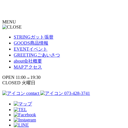
コ
ン
テ
MENU
ン
ツ
へ
STRING
ガット張替
ス
GOODS
商品情報
キ
EVENT
イベント
ッ
GREETING
ごあいさつ
プ
about
会社概要
MAP
アクセス
OPEN 11:00→19:30
CLOSED 火曜日
contact
073-428-3741