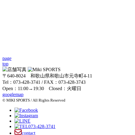
page
top
〒640-8024 和歌山県和歌山市元寺町4-11
Tel：073-428-3741 / FAX：073-428-3743
Open：11:00→19:30 Closed：火曜日
googlemap
© MIKI SPORTS / All Rights Reserved
073-428-3741
contact