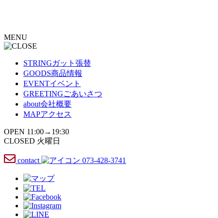
コ
ン
テ
MENU
ン
ツ
へ
STRING
ガット張替
ス
GOODS
商品情報
キ
EVENT
イベント
ッ
GREETING
ごあいさつ
プ
about
会社概要
MAP
アクセス
OPEN 11:00→19:30
CLOSED 火曜日
contact
073-428-3741