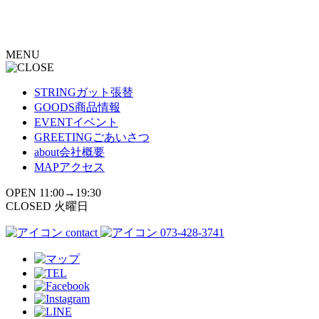
コ
ン
テ
MENU
ン
ツ
へ
STRING
ガット張替
ス
GOODS
商品情報
キ
EVENT
イベント
ッ
GREETING
ごあいさつ
プ
about
会社概要
MAP
アクセス
OPEN 11:00→19:30
CLOSED 火曜日
contact
073-428-3741