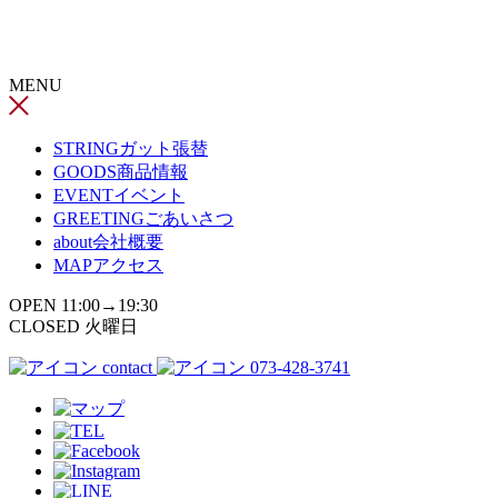
コ
ン
テ
MENU
ン
ツ
へ
STRING
ガット張替
ス
GOODS
商品情報
キ
EVENT
イベント
ッ
GREETING
ごあいさつ
プ
about
会社概要
MAP
アクセス
OPEN 11:00→19:30
CLOSED 火曜日
contact
073-428-3741