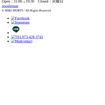
Open：11:00→19:30 Closed：火曜日
googlemap
© MIKI SPORTS / All Rights Reserved
073-428-3741
contact