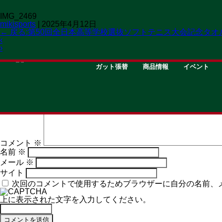
IMG_2469
mikisports
|
2025年4月12日
←
戻る:第50回全日本高等学校選抜ソフトテニス大会記念タオ
‹
›
STRING
GOODS
EVENT
ガット張替
商品情報
イベント
コメントを残す
メールアドレスが公開されることはありません。
※
が付いて
コメント
※
名前
※
メール
※
サイト
次回のコメントで使用するためブラウザーに自分の名前、
上に表示された文字を入力してください。