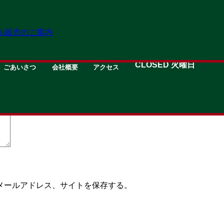
ル販売のご案内
GREETING
about
MAP
OPEN 11:00→19:30
CLOSED 火曜日
ごあいさつ
会社概要
アクセス
いる欄は必須項目です
メールアドレス、サイトを保存する。