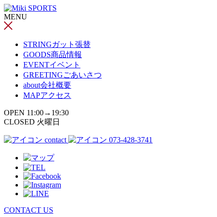
コ
MENU
ン
テ
ン
STRING
ガット張替
ツ
GOODS
商品情報
へ
EVENT
イベント
ス
GREETING
ごあいさつ
キ
about
会社概要
ッ
MAP
アクセス
プ
OPEN 11:00→19:30
CLOSED 火曜日
contact
073-428-3741
CONTACT US