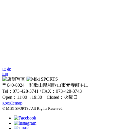
page
top
〒640-8024 和歌山県和歌山市元寺町4-11
Tel：073-428-3741 / FAX：073-428-3743
Open：11:00→19:30 Closed：火曜日
googlemap
© MIKI SPORTS / All Rights Reserved