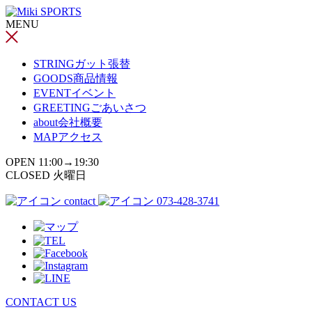
コ
MENU
ン
テ
ン
STRING
ガット張替
ツ
GOODS
商品情報
へ
EVENT
イベント
ス
GREETING
ごあいさつ
キ
about
会社概要
ッ
MAP
アクセス
プ
OPEN 11:00→19:30
CLOSED 火曜日
contact
073-428-3741
CONTACT US