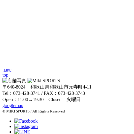
page
top
〒640-8024 和歌山県和歌山市元寺町4-11
Tel：073-428-3741 / FAX：073-428-3743
Open：11:00→19:30 Closed：火曜日
googlemap
© MIKI SPORTS / All Rights Reserved