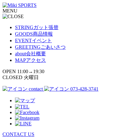
コ
MENU
ン
テ
ン
STRING
ガット張替
ツ
GOODS
商品情報
へ
EVENT
イベント
ス
GREETING
ごあいさつ
キ
about
会社概要
ッ
MAP
アクセス
プ
OPEN 11:00→19:30
CLOSED 火曜日
contact
073-428-3741
CONTACT US