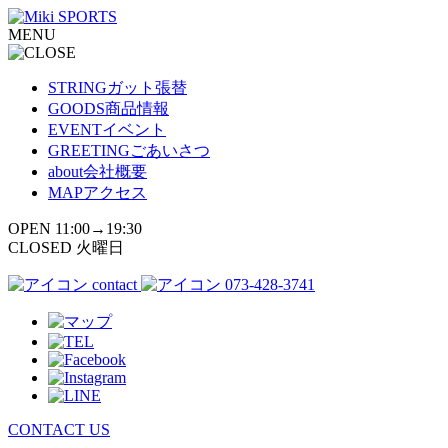
コ
MENU
ン
テ
ン
STRING
ガット張替
ツ
GOODS
商品情報
へ
EVENT
イベント
ス
GREETING
ごあいさつ
キ
about
会社概要
ッ
MAP
アクセス
プ
OPEN 11:00→19:30
CLOSED 火曜日
contact
073-428-3741
CONTACT US