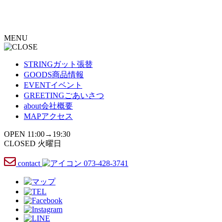
コ
ン
テ
MENU
ン
ツ
へ
STRING
ガット張替
ス
GOODS
商品情報
キ
EVENT
イベント
ッ
GREETING
ごあいさつ
プ
about
会社概要
MAP
アクセス
OPEN 11:00→19:30
CLOSED 火曜日
contact
073-428-3741